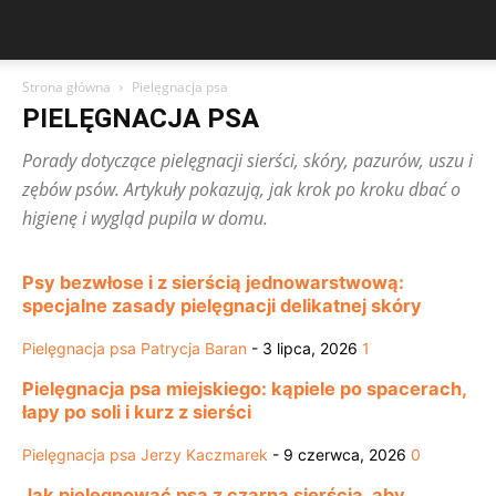
Strona główna
Pielęgnacja psa
PIELĘGNACJA PSA
Porady dotyczące pielęgnacji sierści, skóry, pazurów, uszu i
zębów psów. Artykuły pokazują, jak krok po kroku dbać o
higienę i wygląd pupila w domu.
Psy bezwłose i z sierścią jednowarstwową:
specjalne zasady pielęgnacji delikatnej skóry
Pielęgnacja psa
Patrycja Baran
-
3 lipca, 2026
1
Pielęgnacja psa miejskiego: kąpiele po spacerach,
łapy po soli i kurz z sierści
Pielęgnacja psa
Jerzy Kaczmarek
-
9 czerwca, 2026
0
Jak pielęgnować psa z czarną sierścią, aby