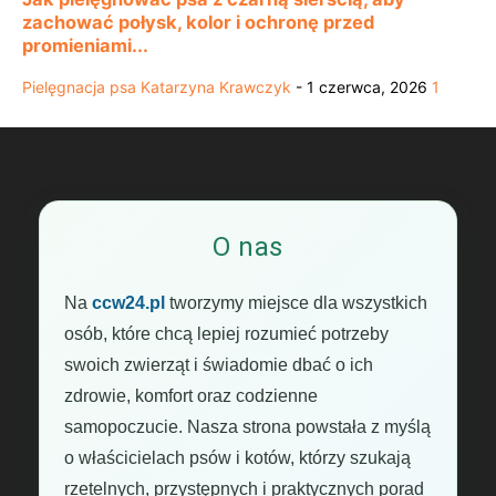
zachować połysk, kolor i ochronę przed
promieniami...
Pielęgnacja psa
Katarzyna Krawczyk
-
1 czerwca, 2026
1
O nas
Na
ccw24.pl
tworzymy miejsce dla wszystkich
osób, które chcą lepiej rozumieć potrzeby
swoich zwierząt i świadomie dbać o ich
zdrowie, komfort oraz codzienne
samopoczucie. Nasza strona powstała z myślą
o właścicielach psów i kotów, którzy szukają
rzetelnych, przystępnych i praktycznych porad