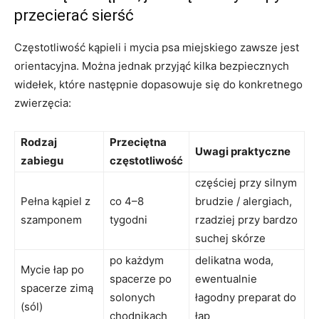
przecierać sierść
Częstotliwość kąpieli i mycia psa miejskiego zawsze jest
orientacyjna. Można jednak przyjąć kilka bezpiecznych
widełek, które następnie dopasowuje się do konkretnego
zwierzęcia:
Rodzaj
Przeciętna
Uwagi praktyczne
zabiegu
częstotliwość
częściej przy silnym
Pełna kąpiel z
co 4–8
brudzie / alergiach,
szamponem
tygodni
rzadziej przy bardzo
suchej skórze
po każdym
delikatna woda,
Mycie łap po
spacerze po
ewentualnie
spacerze zimą
solonych
łagodny preparat do
(sól)
chodnikach
łap