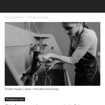
Strona główna
Pielęgnacja psa
Źródło: Pexels | Autor: Tima Miroshnichenko
Pielęgnacja psa