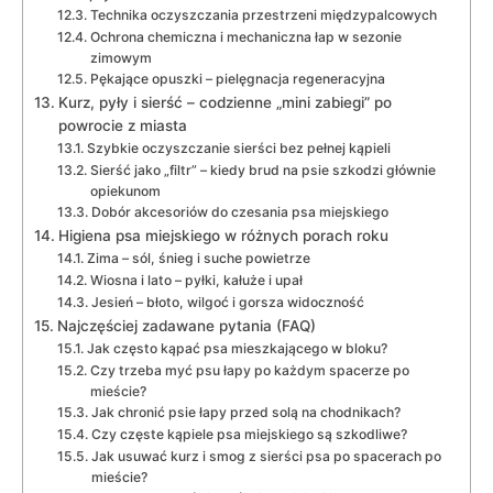
Technika oczyszczania przestrzeni międzypalcowych
Ochrona chemiczna i mechaniczna łap w sezonie
zimowym
Pękające opuszki – pielęgnacja regeneracyjna
Kurz, pyły i sierść – codzienne „mini zabiegi” po
powrocie z miasta
Szybkie oczyszczanie sierści bez pełnej kąpieli
Sierść jako „filtr” – kiedy brud na psie szkodzi głównie
opiekunom
Dobór akcesoriów do czesania psa miejskiego
Higiena psa miejskiego w różnych porach roku
Zima – sól, śnieg i suche powietrze
Wiosna i lato – pyłki, kałuże i upał
Jesień – błoto, wilgoć i gorsza widoczność
Najczęściej zadawane pytania (FAQ)
Jak często kąpać psa mieszkającego w bloku?
Czy trzeba myć psu łapy po każdym spacerze po
mieście?
Jak chronić psie łapy przed solą na chodnikach?
Czy częste kąpiele psa miejskiego są szkodliwe?
Jak usuwać kurz i smog z sierści psa po spacerach po
mieście?