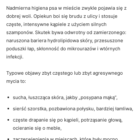
Nadmierna higiena psa w mieście zwykle pojawia się z
dobrej woli. Opiekun boi się brudu z ulicy i stosuje
częste, intensywne kąpiele z użyciem silnych
szamponów. Skutek bywa odwrotny od zamierzonego:
naruszona bariera hydrolipidowa skóry, przesuszone
poduszki łap, skłonność do mikrourazów i wtórnych
infekcji.
Typowe objawy zbyt częstego lub zbyt agresywnego
mycia to:
sucha, łuszcząca skóra, jakby „posypana mąką”,
sierść szorstka, pozbawiona połysku, bardziej łamliwa,
częste drapanie się po kąpieli, potrząsanie głową,
ocieranie się o meble,
zaczerwienienia w miejscach, które były mocno