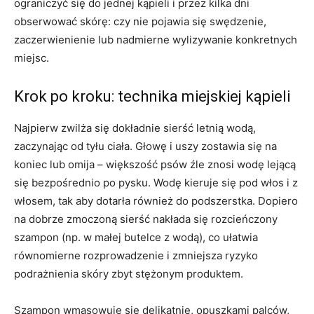
ograniczyć się do jednej kąpieli i przez kilka dni
obserwować skórę: czy nie pojawia się swędzenie,
zaczerwienienie lub nadmierne wylizywanie konkretnych
miejsc.
Krok po kroku: technika miejskiej kąpieli
Najpierw zwilża się dokładnie sierść letnią wodą,
zaczynając od tyłu ciała. Głowę i uszy zostawia się na
koniec lub omija – większość psów źle znosi wodę lejącą
się bezpośrednio po pysku. Wodę kieruje się pod włos i z
włosem, tak aby dotarła również do podszerstka. Dopiero
na dobrze zmoczoną sierść nakłada się rozcieńczony
szampon (np. w małej butelce z wodą), co ułatwia
równomierne rozprowadzenie i zmniejsza ryzyko
podrażnienia skóry zbyt stężonym produktem.
Szampon wmasowuje się delikatnie, opuszkami palców,