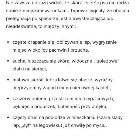
Nie zawsze od razu widać, że skóra i sierść psa nie radzą
sobie z miejskimi warunkami. Typowe sygnały, że obecna
pielęgnacja po spacerze jest niewystarczająca lub
nieadekwatna, to między innymi:
częste drapanie się, oblizywanie łap, wygryzanie
miejsc w okolicy pachwin i brzucha,
sucha, łuszcząca się skóra, widoczne „łupieżowe”
płatki na sierści,
matowa sierść, która łatwo się plącze, wyraźny,
nieprzyjemny zapach mimo niedawnej kąpieli,
zaczerwienienie przestrzeni międzypalcowych,
pęknięcia poduszek, bolesność przy dotyku,
częsty brud na podłodze w mieszkaniu (szare ślady
łap, „syf” na legowisku) już chwilę po myciu.