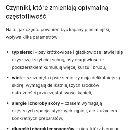
Czynniki, które zmieniają optymalną
częstotliwość
Na to, jak często powinien być kąpany pies miejski,
wpływa kilka parametrów:
typ sierści
– psy krótkowłose i gładkowłose łatwiej się
czyszczą i szybciej schną, psy długowłose i z
podszerstkiem kumulują więcej kurzu i brudu,
wiek
– szczenięta i psie seniorzy mają delikatniejszą
skórę, wymagają delikatniejszych środków i
ostrożności przy częstotliwości kąpieli,
alergie i choroby skóry
– czasem wymagają
częstszych specjalistycznych kąpieli, ale z użyciem
konkretnych preparatów,
długość i charakter spacerów
– pies, który biega po