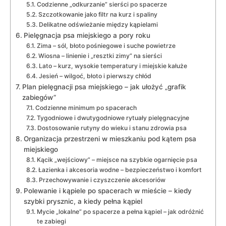
Codzienne „odkurzanie” sierści po spacerze
Szczotkowanie jako filtr na kurz i spaliny
Delikatne odświeżanie między kąpielami
Pielęgnacja psa miejskiego a pory roku
Zima – sól, błoto pośniegowe i suche powietrze
Wiosna – linienie i „resztki zimy” na sierści
Lato – kurz, wysokie temperatury i miejskie kałuże
Jesień – wilgoć, błoto i pierwszy chłód
Plan pielęgnacji psa miejskiego – jak ułożyć „grafik
zabiegów”
Codzienne minimum po spacerach
Tygodniowe i dwutygodniowe rytuały pielęgnacyjne
Dostosowanie rutyny do wieku i stanu zdrowia psa
Organizacja przestrzeni w mieszkaniu pod kątem psa
miejskiego
Kącik „wejściowy” – miejsce na szybkie ogarnięcie psa
Łazienka i akcesoria wodne – bezpieczeństwo i komfort
Przechowywanie i czyszczenie akcesoriów
Polewanie i kąpiele po spacerach w mieście – kiedy
szybki prysznic, a kiedy pełna kąpiel
Mycie „lokalne” po spacerze a pełna kąpiel – jak odróżnić
te zabiegi