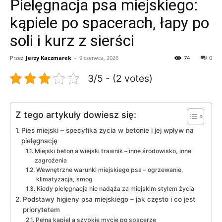
Pielęgnacja psa miejskiego:
kąpiele po spacerach, łapy po
soli i kurz z sierści
Przez
Jerzy Kaczmarek
-
9 czerwca, 2026
74
0
3/5 - (2 votes)
Z tego artykuły dowiesz się:
Pies miejski – specyfika życia w betonie i jej wpływ na
pielęgnację
Miejski beton a wiejski trawnik – inne środowisko, inne
zagrożenia
Wewnętrzne warunki miejskiego psa – ogrzewanie,
klimatyzacja, smog
Kiedy pielęgnacja nie nadąża za miejskim stylem życia
Podstawy higieny psa miejskiego – jak często i co jest
priorytetem
Pełna kąpiel a szybkie mycie po spacerze