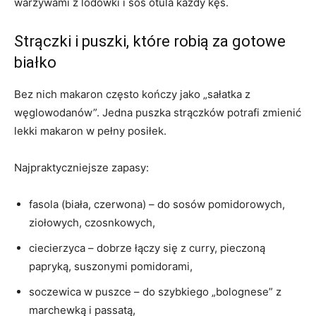
warzywami z lodówki i sos otula każdy kęs.
Strączki i puszki, które robią za gotowe
białko
Bez nich makaron często kończy jako „sałatka z
węglowodanów”. Jedna puszka strączków potrafi zmienić
lekki makaron w pełny posiłek.
Najpraktyczniejsze zapasy:
fasola (biała, czerwona) – do sosów pomidorowych,
ziołowych, czosnkowych,
ciecierzyca – dobrze łączy się z curry, pieczoną
papryką, suszonymi pomidorami,
soczewica w puszce – do szybkiego „bolognese” z
marchewką i passatą,