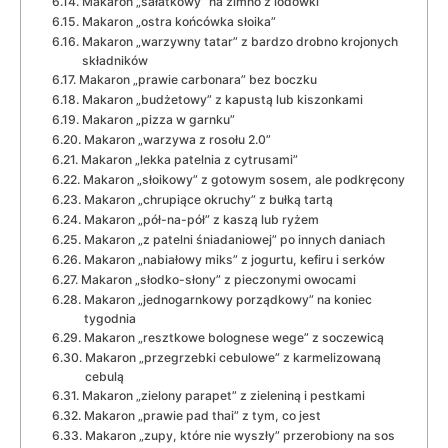
Makaron „sałatkowy” na zimno z lodówki
Makaron „ostra końcówka słoika”
Makaron „warzywny tatar” z bardzo drobno krojonych
składników
Makaron „prawie carbonara” bez boczku
Makaron „budżetowy” z kapustą lub kiszonkami
Makaron „pizza w garnku”
Makaron „warzywa z rosołu 2.0”
Makaron „lekka patelnia z cytrusami”
Makaron „słoikowy” z gotowym sosem, ale podkręcony
Makaron „chrupiące okruchy” z bułką tartą
Makaron „pół-na-pół” z kaszą lub ryżem
Makaron „z patelni śniadaniowej” po innych daniach
Makaron „nabiałowy miks” z jogurtu, kefiru i serków
Makaron „słodko-słony” z pieczonymi owocami
Makaron „jednogarnkowy porządkowy” na koniec
tygodnia
Makaron „resztkowe bolognese wege” z soczewicą
Makaron „przegrzebki cebulowe” z karmelizowaną
cebulą
Makaron „zielony parapet” z zieleniną i pestkami
Makaron „prawie pad thai” z tym, co jest
Makaron „zupy, które nie wyszły” przerobiony na sos