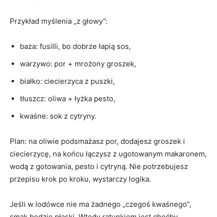
Przykład myślenia „z głowy”:
baza: fusilli, bo dobrze łapią sos,
warzywo: por + mrożony groszek,
białko: ciecierzyca z puszki,
tłuszcz: oliwa + łyżka pesto,
kwaśne: sok z cytryny.
Plan: na oliwie podsmażasz por, dodajesz groszek i
ciecierzycę, na końcu łączysz z ugotowanym makaronem,
wodą z gotowania, pesto i cytryną. Nie potrzebujesz
przepisu krok po kroku, wystarczy logika.
Jeśli w lodówce nie ma żadnego „czegoś kwaśnego”,
smak będzie płaski. Wtedy ratunkiem jest choćby