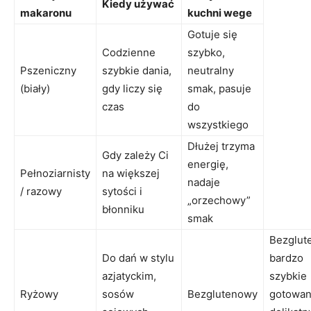
Kiedy używać
makaronu
kuchni wege
Gotuje się
Codzienne
szybko,
Pszeniczny
szybkie dania,
neutralny
(biały)
gdy liczy się
smak, pasuje
czas
do
wszystkiego
Dłużej trzyma
Gdy zależy Ci
energię,
Pełnoziarnisty
na większej
nadaje
/ razowy
sytości i
„orzechowy”
błonniku
smak
Bezglut
Do dań w stylu
bardzo
azjatyckim,
szybkie
Ryżowy
sosów
Bezglutenowy
gotowan