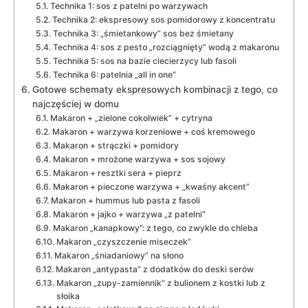
Technika 1: sos z patelni po warzywach
Technika 2: ekspresowy sos pomidorowy z koncentratu
Technika 3: „śmietankowy” sos bez śmietany
Technika 4: sos z pesto „rozciągnięty” wodą z makaronu
Technika 5: sos na bazie ciecierzycy lub fasoli
Technika 6: patelnia „all in one”
Gotowe schematy ekspresowych kombinacji z tego, co
najczęściej w domu
Makaron + „zielone cokolwiek” + cytryna
Makaron + warzywa korzeniowe + coś kremowego
Makaron + strączki + pomidory
Makaron + mrożone warzywa + sos sojowy
Makaron + resztki sera + pieprz
Makaron + pieczone warzywa + „kwaśny akcent”
Makaron + hummus lub pasta z fasoli
Makaron + jajko + warzywa „z patelni”
Makaron „kanapkowy”: z tego, co zwykle do chleba
Makaron „czyszczenie miseczek”
Makaron „śniadaniowy” na słono
Makaron „antypasta” z dodatków do deski serów
Makaron „zupy-zamiennik” z bulionem z kostki lub z
słoika