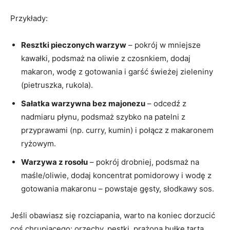
Przykłady:
Resztki pieczonych warzyw
– pokrój w mniejsze
kawałki, podsmaż na oliwie z czosnkiem, dodaj
makaron, wodę z gotowania i garść świeżej zieleniny
(pietruszka, rukola).
Sałatka warzywna bez majonezu
– odcedź z
nadmiaru płynu, podsmaż szybko na patelni z
przyprawami (np. curry, kumin) i połącz z makaronem
ryżowym.
Warzywa z rosołu
– pokrój drobniej, podsmaż na
maśle/oliwie, dodaj koncentrat pomidorowy i wodę z
gotowania makaronu – powstaje gęsty, słodkawy sos.
Jeśli obawiasz się rozciapania, warto na koniec dorzucić
coś chrupiącego: orzechy, pestki, prażoną bułkę tartą,