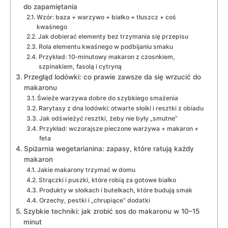
do zapamiętania
Wzór: baza + warzywo + białko + tłuszcz + coś
kwaśnego
Jak dobierać elementy bez trzymania się przepisu
Rola elementu kwaśnego w podbijaniu smaku
Przykład: 10‑minutowy makaron z czosnkiem,
szpinakiem, fasolą i cytryną
Przegląd lodówki: co prawie zawsze da się wrzucić do
makaronu
Świeże warzywa dobre do szybkiego smażenia
Rarytasy z dna lodówki: otwarte słoiki i resztki z obiadu
Jak odświeżyć resztki, żeby nie były „smutne”
Przykład: wczorajsze pieczone warzywa + makaron +
feta
Spiżarnia wegetarianina: zapasy, które ratują każdy
makaron
Jakie makarony trzymać w domu
Strączki i puszki, które robią za gotowe białko
Produkty w słoikach i butelkach, które budują smak
Orzechy, pestki i „chrupiące” dodatki
Szybkie techniki: jak zrobić sos do makaronu w 10–15
minut