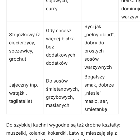
sojowych,
delikatny
curry
dominuj
warzyw
Syci jak
Gdy chcesz
Strączkowy (z
„pełny obiad”,
więcej białka
ciecierzycy,
dobry do
bez
soczewicy,
prostych
dodatkowych
grochu)
sosów
dodatków
warzywnych
Bogatszy
Do sosów
Jajeczny (np.
smak, dobrze
śmietanowych,
wstążki,
„niesie”
grzybowych,
tagliatelle)
masło, ser,
maślanych
śmietankę
Do szybkiej kuchni wygodne są też drobne kształty:
muszelki, kolanka, kokardki. Łatwiej mieszają się z