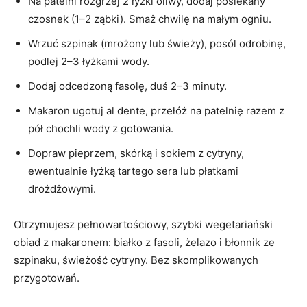
Na patelni rozgrzej 2 łyżki oliwy, dodaj posiekany
czosnek (1–2 ząbki). Smaż chwilę na małym ogniu.
Wrzuć szpinak (mrożony lub świeży), posól odrobinę,
podlej 2–3 łyżkami wody.
Dodaj odcedzoną fasolę, duś 2–3 minuty.
Makaron ugotuj al dente, przełóż na patelnię razem z
pół chochli wody z gotowania.
Dopraw pieprzem, skórką i sokiem z cytryny,
ewentualnie łyżką tartego sera lub płatkami
drożdżowymi.
Otrzymujesz pełnowartościowy, szybki wegetariański
obiad z makaronem: białko z fasoli, żelazo i błonnik ze
szpinaku, świeżość cytryny. Bez skomplikowanych
przygotowań.