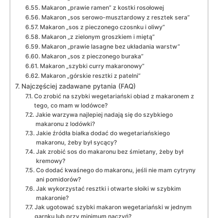
Makaron „prawie ramen” z kostki rosołowej
Makaron „sos serowo-musztardowy z resztek sera”
Makaron „sos z pieczonego czosnku i oliwy”
Makaron „z zielonym groszkiem i miętą”
Makaron „prawie lasagne bez układania warstw”
Makaron „sos z pieczonego buraka”
Makaron „szybki curry makaronowy”
Makaron „górskie resztki z patelni”
Najczęściej zadawane pytania (FAQ)
Co zrobić na szybki wegetariański obiad z makaronem z
tego, co mam w lodówce?
Jakie warzywa najlepiej nadają się do szybkiego
makaronu z lodówki?
Jakie źródła białka dodać do wegetariańskiego
makaronu, żeby był sycący?
Jak zrobić sos do makaronu bez śmietany, żeby był
kremowy?
Co dodać kwaśnego do makaronu, jeśli nie mam cytryny
ani pomidorów?
Jak wykorzystać resztki i otwarte słoiki w szybkim
makaronie?
Jak ugotować szybki makaron wegetariański w jednym
garnku lub przy minimum naczyń?