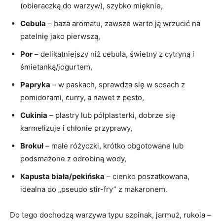
(obieraczką do warzyw), szybko mięknie,
Cebula
– baza aromatu, zawsze warto ją wrzucić na
patelnię jako pierwszą,
Por
– delikatniejszy niż cebula, świetny z cytryną i
śmietanką/jogurtem,
Papryka
– w paskach, sprawdza się w sosach z
pomidorami, curry, a nawet z pesto,
Cukinia
– plastry lub półplasterki, dobrze się
karmelizuje i chłonie przyprawy,
Brokuł
– małe różyczki, krótko obgotowane lub
podsmażone z odrobiną wody,
Kapusta biała/pekińska
– cienko poszatkowana,
idealna do „pseudo stir-fry” z makaronem.
Do tego dochodzą warzywa typu szpinak, jarmuż, rukola –