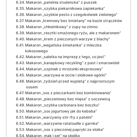
Makaron „patelnia studencka” z puszek
Makaron „szybka piekarnikowa zapiekanka”
Makaron „szybkie pesto z czegokolwiek zielonego”
Makaron „kremowy bez śmietany” na bazie strączków
Makaron „chłodnikowy” z zupy na zimno
Makaron „resztki smażonego ryżu, ale z makaronem”
Makaron „krem z pieczonych warzyw z blachy”
Makaron „wegańska śmietanka” z mleczka
kokosowego
Makaron „sałatka na imprezę z tego, co jest”
Makaron „kanapkowy recykling” z past i smarowideł
Makaron „szpinak z mrożonki ekspresowy”
Makaron „warzywa w occie i słoikowe ogórki”
Makaron „tydzień przed wypłatą” z najprostszym
sosem
Makaron „sos z pieczarkami bez kombinowania”
Makaron „pieczeniowy bez mięsa” z soczewicą
Makaron „szybka carbonara bez boczku”
Makaron „sos jogurtowy jak do kebaba”
Makaron „warzywny stir-fry z patelni”
Makaron „warzywne ratatouille z garnka”
Makaron „sos z pieczonej papryki ze słoika”
Makaron „mak i ser” na słodko