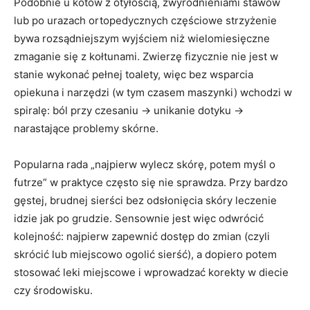
Podobnie u kotów z otyłością, zwyrodnieniami stawów
lub po urazach ortopedycznych częściowe strzyżenie
bywa rozsądniejszym wyjściem niż wielomiesięczne
zmaganie się z kołtunami. Zwierzę fizycznie nie jest w
stanie wykonać pełnej toalety, więc bez wsparcia
opiekuna i narzędzi (w tym czasem maszynki) wchodzi w
spiralę: ból przy czesaniu → unikanie dotyku →
narastające problemy skórne.
Popularna rada „najpierw wylecz skórę, potem myśl o
futrze” w praktyce często się nie sprawdza. Przy bardzo
gęstej, brudnej sierści bez odsłonięcia skóry leczenie
idzie jak po grudzie. Sensownie jest więc odwrócić
kolejność: najpierw zapewnić dostęp do zmian (czyli
skrócić lub miejscowo ogolić sierść), a dopiero potem
stosować leki miejscowe i wprowadzać korekty w diecie
czy środowisku.