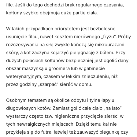
filc. Jeśli do tego dochodzi brak regularnego czesania,
kołtuny szybko obejmują duże partie ciała.
W takich przypadkach priorytetem jest bezbolesne
usunięcie filcu, nawet kosztem nierównego „fryzu”. Próby
rozczesywania na siłę zwykle kończą się mikrourazami
skóry, a kot zaczyna kojarzyć pielęgnację z bólem. Przy
dużych połaciach kołtunów bezpieczniej jest ogolić dany
obszar maszynką u groomera lub w gabinecie
weterynaryjnym, czasem w lekkim znieczuleniu, niż
przez godziny „szarpać” sierść w domu.
Osobnym tematem są okolice odbytu i tylne łapy u
długowłosych kotów. Zamiast golić całe ciało „na lato”,
wystarczy często tzw. higieniczne przycięcie sierści w
tych newralgicznych miejscach. Dzięki temu kał nie
przykleja się do futra, łatwiej też zauważyć biegunkę czy