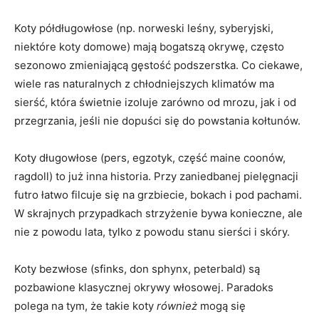
Koty półdługowłose (np. norweski leśny, syberyjski,
niektóre koty domowe) mają bogatszą okrywę, często
sezonowo zmieniającą gęstość podszerstka. Co ciekawe,
wiele ras naturalnych z chłodniejszych klimatów ma
sierść, która świetnie izoluje zarówno od mrozu, jak i od
przegrzania, jeśli nie dopuści się do powstania kołtunów.
Koty długowłose (pers, egzotyk, część maine coonów,
ragdoll) to już inna historia. Przy zaniedbanej pielęgnacji
futro łatwo filcuje się na grzbiecie, bokach i pod pachami.
W skrajnych przypadkach strzyżenie bywa konieczne, ale
nie z powodu lata, tylko z powodu stanu sierści i skóry.
Koty bezwłose (sfinks, don sphynx, peterbald) są
pozbawione klasycznej okrywy włosowej. Paradoks
polega na tym, że takie koty
również
mogą się