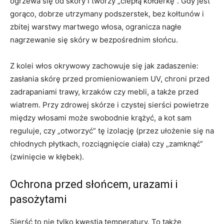
ogrzewa się od skóry i tworzy „ciepłą kołderkę”. Gdy jest
gorąco, dobrze utrzymany podszerstek, bez kołtunów i
zbitej warstwy martwego włosa, ogranicza nagłe
nagrzewanie się skóry w bezpośrednim słońcu.
Z kolei włos okrywowy zachowuje się jak zadaszenie:
zasłania skórę przed promieniowaniem UV, chroni przed
zadrapaniami trawy, krzaków czy mebli, a także przed
wiatrem. Przy zdrowej skórze i czystej sierści powietrze
między włosami może swobodnie krążyć, a kot sam
reguluje, czy „otworzyć” tę izolację (przez ułożenie się na
chłodnych płytkach, rozciągnięcie ciała) czy „zamknąć”
(zwinięcie w kłębek).
Ochrona przed słońcem, urazami i
pasożytami
Sierść to nie tylko kwestia temperatury. To także