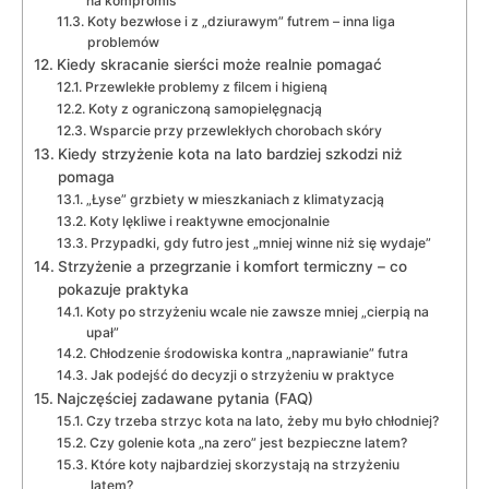
na kompromis
Koty bezwłose i z „dziurawym” futrem – inna liga
problemów
Kiedy skracanie sierści może realnie pomagać
Przewlekłe problemy z filcem i higieną
Koty z ograniczoną samopielęgnacją
Wsparcie przy przewlekłych chorobach skóry
Kiedy strzyżenie kota na lato bardziej szkodzi niż
pomaga
„Łyse” grzbiety w mieszkaniach z klimatyzacją
Koty lękliwe i reaktywne emocjonalnie
Przypadki, gdy futro jest „mniej winne niż się wydaje”
Strzyżenie a przegrzanie i komfort termiczny – co
pokazuje praktyka
Koty po strzyżeniu wcale nie zawsze mniej „cierpią na
upał”
Chłodzenie środowiska kontra „naprawianie” futra
Jak podejść do decyzji o strzyżeniu w praktyce
Najczęściej zadawane pytania (FAQ)
Czy trzeba strzyc kota na lato, żeby mu było chłodniej?
Czy golenie kota „na zero” jest bezpieczne latem?
Które koty najbardziej skorzystają na strzyżeniu
latem?