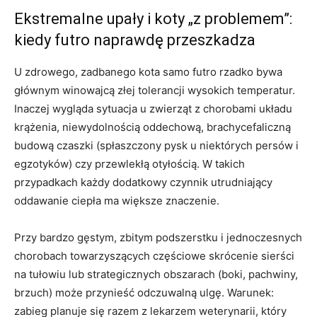
Ekstremalne upały i koty „z problemem”:
kiedy futro naprawdę przeszkadza
U zdrowego, zadbanego kota samo futro rzadko bywa
głównym winowajcą złej tolerancji wysokich temperatur.
Inaczej wygląda sytuacja u zwierząt z chorobami układu
krążenia, niewydolnością oddechową, brachycefaliczną
budową czaszki (spłaszczony pysk u niektórych persów i
egzotyków) czy przewlekłą otyłością. W takich
przypadkach każdy dodatkowy czynnik utrudniający
oddawanie ciepła ma większe znaczenie.
Przy bardzo gęstym, zbitym podszerstku i jednoczesnych
chorobach towarzyszących częściowe skrócenie sierści
na tułowiu lub strategicznych obszarach (boki, pachwiny,
brzuch) może przynieść odczuwalną ulgę. Warunek:
zabieg planuje się razem z lekarzem weterynarii, który