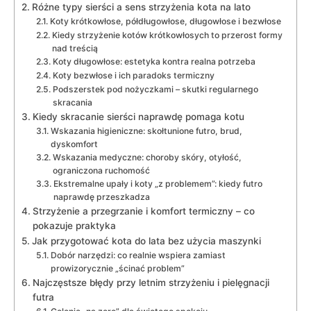
Różne typy sierści a sens strzyżenia kota na lato
Koty krótkowłose, półdługowłose, długowłose i bezwłose
Kiedy strzyżenie kotów krótkowłosych to przerost formy
nad treścią
Koty długowłose: estetyka kontra realna potrzeba
Koty bezwłose i ich paradoks termiczny
Podszerstek pod nożyczkami – skutki regularnego
skracania
Kiedy skracanie sierści naprawdę pomaga kotu
Wskazania higieniczne: skołtunione futro, brud,
dyskomfort
Wskazania medyczne: choroby skóry, otyłość,
ograniczona ruchomość
Ekstremalne upały i koty „z problemem”: kiedy futro
naprawdę przeszkadza
Strzyżenie a przegrzanie i komfort termiczny – co
pokazuje praktyka
Jak przygotować kota do lata bez użycia maszynki
Dobór narzędzi: co realnie wspiera zamiast
prowizorycznie „ścinać problem”
Najczęstsze błędy przy letnim strzyżeniu i pielęgnacji
futra