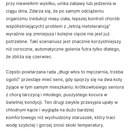
przy niewielkim wysiłku, unika zabawy lub jedzenia w
ciągu dnia. Zdarza się, że po samym odciążeniu
organizmu (redukcji masy ciała, lepszej kontroli chorób
współistniejących) problem z „letnią nietolerancją”
wyraźnie się zmniejsza i kolejne cięcie nie jest już
potrzebne. Taki scenariusz jest znacznie korzystniejszy
niż coroczne, automatyczne golenie futra tylko dlatego,
że zbliża się czerwiec.
Często powtarzana rada „długi włos to męczarnia, trzeba
ogolić” przestaje mieć sens, gdy spojrzy się na dwa koty
żyjące w tym samym mieszkaniu: krótkowłosiego seniora
z chorą tarczycą i młodego, puszystego kocura w
świetnej kondycji. Ten drugi zwykle przesypia upały w
chłodnym kącie i wygląda na dużo bardziej
komfortowego niż wychudzony staruszek, który traci
wodę szybciej i gorzej znosi skoki temperatury.