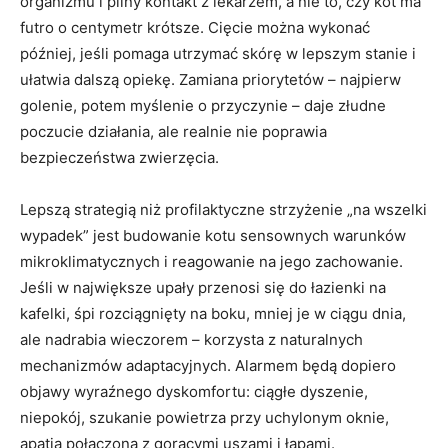
organizmu i pilny kontakt z lekarzem, a nie to, czy kot ma
futro o centymetr krótsze. Cięcie można wykonać
później, jeśli pomaga utrzymać skórę w lepszym stanie i
ułatwia dalszą opiekę. Zamiana priorytetów – najpierw
golenie, potem myślenie o przyczynie – daje złudne
poczucie działania, ale realnie nie poprawia
bezpieczeństwa zwierzęcia.
Lepszą strategią niż profilaktyczne strzyżenie „na wszelki
wypadek” jest budowanie kotu sensownych warunków
mikroklimatycznych i reagowanie na jego zachowanie.
Jeśli w największe upały przenosi się do łazienki na
kafelki, śpi rozciągnięty na boku, mniej je w ciągu dnia,
ale nadrabia wieczorem – korzysta z naturalnych
mechanizmów adaptacyjnych. Alarmem będą dopiero
objawy wyraźnego dyskomfortu: ciągłe dyszenie,
niepokój, szukanie powietrza przy uchylonym oknie,
apatia połączona z gorącymi uszami i łapami.