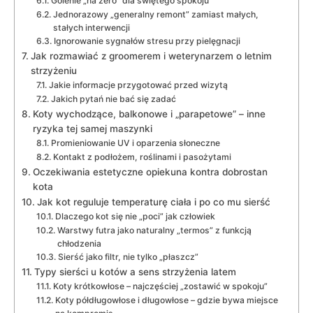
Golenie „na zero” dla świętego spokoju
Jednorazowy „generalny remont” zamiast małych,
stałych interwencji
Ignorowanie sygnałów stresu przy pielęgnacji
Jak rozmawiać z groomerem i weterynarzem o letnim
strzyżeniu
Jakie informacje przygotować przed wizytą
Jakich pytań nie bać się zadać
Koty wychodzące, balkonowe i „parapetowe” – inne
ryzyka tej samej maszynki
Promieniowanie UV i oparzenia słoneczne
Kontakt z podłożem, roślinami i pasożytami
Oczekiwania estetyczne opiekuna kontra dobrostan
kota
Jak kot reguluje temperaturę ciała i po co mu sierść
Dlaczego kot się nie „poci” jak człowiek
Warstwy futra jako naturalny „termos” z funkcją
chłodzenia
Sierść jako filtr, nie tylko „płaszcz”
Typy sierści u kotów a sens strzyżenia latem
Koty krótkowłose – najczęściej „zostawić w spokoju”
Koty półdługowłose i długowłose – gdzie bywa miejsce