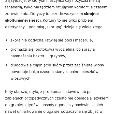
Są sytuacje, w których maszynka czy nożyczki nie są
fanaberią, tylko narzędziem ratującym komfort, a czasem
zdrowie kota. Dotyczy to przede wszystkim
skrajnie
skołtunionej sierści
. Kołtuny to nie tylko problem
estetyczny – pod taką „skorupą” dzieje się wiele złego:
skóra nie oddycha, łatwiej się poci i maceruje,
gromadzi się łojotokowa wydzielina, co sprzyja
namnażaniu bakterii i grzybów,
długotrwałe ciągnięcie skóry przez zaciśnięte włosy
powoduje ból, a czasem stany zapalne mieszków
włosowych.
Koty starsze, otyłe, z problemami stawów lub po
zabiegach ortopedycznych często nie dosięgają językiem
do grzbietu, lędźwi, nasady ogona czy pachwin. U nich
nawet umiarkowanie długa sierść zaczyna się zbijać w