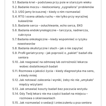
Badania krwi – podstawa przy psie w starszym wieku
Badanie moczu – niedoceniany „sygnalista” problemów
USG jamy brzusznej – kiedy o nim rozmawiać
RTG i ocena układu ruchu – nie tylko przy wyraźnej
kulawiźnie
Badanie serca – osłuchiwanie, echo serca, EKG
Badania endokrynologiczne – tarczyca, nadnercza,
cukrzyca
Badania onkologiczne – kiedy wspomnieć o ryzyku
nowotworów
Badania okulistyczne i słuch – jak o nie zapytać
Profil geriatryczny – jak poprosić o „pakiet” badań dla
seniora
Jak reagować na odmowę lub ostrożność lekarza
wobec dodatkowych badań
Rozmowa o jakości życia – kiedy diagnostyka ma sens,
a kiedy mniej
Jak notować zalecenia i wyniki, żeby nic nie „umykało”
między wizytami
Jak omawiać koszty badań bez poczucia wstydu
Gdy Twój lekarz nie ma części badań na miejscu –
rozmowa o skierowaniach
Jak rozmawiać o sedacji i znieczuleniu u psa seniora