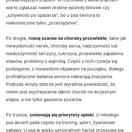
warto zgłaszać nawet drobne epizody bólowe czy
„sztywność po spacerze”, bo u psa seniora to
niekoniecznie tylko „przeciążenie”.
Po drugie,
rosną szanse na choroby przewlekłe
, takie jak
niewydolność nerek, choroby serca, nadczynność lub
niedoczynność tarczycy, cukrzyca, przewlekłe zapalenia
stawów, problemy z wątrobą. Część z nich rozwija się
podstępnie, z niewielkimi objawami na początku, dlatego
profilaktyczne badania seniora nabierają znaczenia.
Podczas wizyty dobrze jest wyraźnie powiedzieć, że
celem jest wychwycenie takich chorób na wczesnym
etapie, a nie tylko gaszenie pożarów.
Po trzecie,
zmieniają się priorytety opieki
. U młodego
psa akcent pada często na trening, sport, żywiołowe
zabawy. U psa w wieku senioralnym nacisk przesuwa się