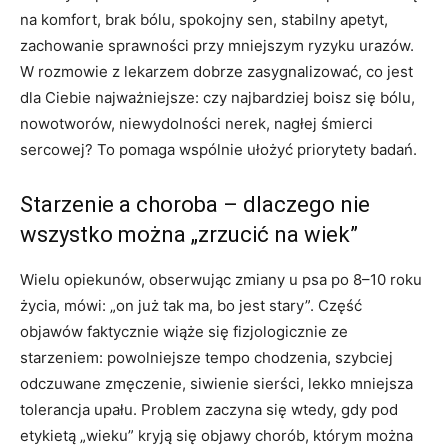
na komfort, brak bólu, spokojny sen, stabilny apetyt,
zachowanie sprawności przy mniejszym ryzyku urazów.
W rozmowie z lekarzem dobrze zasygnalizować, co jest
dla Ciebie najważniejsze: czy najbardziej boisz się bólu,
nowotworów, niewydolności nerek, nagłej śmierci
sercowej? To pomaga wspólnie ułożyć priorytety badań.
Starzenie a choroba – dlaczego nie
wszystko można „zrzucić na wiek”
Wielu opiekunów, obserwując zmiany u psa po 8–10 roku
życia, mówi: „on już tak ma, bo jest stary”. Część
objawów faktycznie wiąże się fizjologicznie ze
starzeniem: powolniejsze tempo chodzenia, szybciej
odczuwane zmęczenie, siwienie sierści, lekko mniejsza
tolerancja upału. Problem zaczyna się wtedy, gdy pod
etykietą „wieku” kryją się objawy chorób, którym można