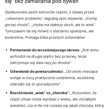
się” bez zamiatania pod dywan
Opiekunowie psich seniorów często, z obawy przed
„robieniem problemu”, łagodzą opis objawów:
„trochę
gorzej chodzi”, „chyba ma słabszy słuch, ale to wiek”
.
Tymczasem da się mówić o starzeniu spokojnie, ale
konkretnie. Pomaga kilka prostych schematów:
Porównanie do wcześniejszego okresu
:
„Rok temu
wchodził na drugie piętro bez przerwy, teraz
zatrzymuje się dwa razy po drodze”
.
Odwołanie do powtarzalności
:
„Od około miesiąca
wstaje w nocy praktycznie codziennie, wcześniej
zdarzało się to sporadycznie”
.
Rozróżnienie „wiek” vs „choroba”
:
„Rozumiem, że
część zmian może wynikać z wieku, ale chciałbym
wiedzieć, czy w tle nie rozwija się jakaś choroba, którą