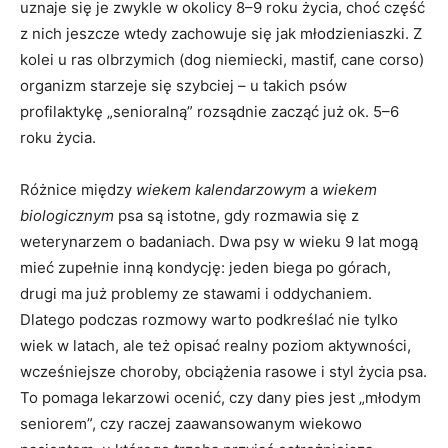
uznaje się je zwykle w okolicy 8–9 roku życia, choć część
z nich jeszcze wtedy zachowuje się jak młodzieniaszki. Z
kolei u ras olbrzymich (dog niemiecki, mastif, cane corso)
organizm starzeje się szybciej – u takich psów
profilaktykę „senioralną” rozsądnie zacząć już ok. 5–6
roku życia.
Różnice między
wiekem kalendarzowym
a
wiekem
biologicznym
psa są istotne, gdy rozmawia się z
weterynarzem o badaniach. Dwa psy w wieku 9 lat mogą
mieć zupełnie inną kondycję: jeden biega po górach,
drugi ma już problemy ze stawami i oddychaniem.
Dlatego podczas rozmowy warto podkreślać nie tylko
wiek w latach, ale też opisać realny poziom aktywności,
wcześniejsze choroby, obciążenia rasowe i styl życia psa.
To pomaga lekarzowi ocenić, czy dany pies jest „młodym
seniorem”, czy raczej zaawansowanym wiekowo