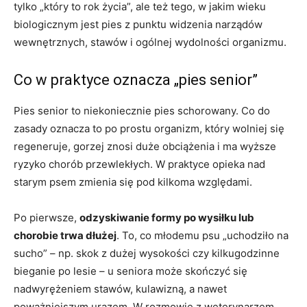
tylko „który to rok życia”, ale też tego, w jakim wieku
biologicznym jest pies z punktu widzenia narządów
wewnętrznych, stawów i ogólnej wydolności organizmu.
Co w praktyce oznacza „pies senior”
Pies senior to niekoniecznie pies schorowany. Co do
zasady oznacza to po prostu organizm, który wolniej się
regeneruje, gorzej znosi duże obciążenia i ma wyższe
ryzyko chorób przewlekłych. W praktyce opieka nad
starym psem zmienia się pod kilkoma względami.
Po pierwsze,
odzyskiwanie formy po wysiłku lub
chorobie trwa dłużej
. To, co młodemu psu „uchodziło na
sucho” – np. skok z dużej wysokości czy kilkugodzinne
bieganie po lesie – u seniora może skończyć się
nadwyrężeniem stawów, kulawizną, a nawet
poważniejszym urazem. W rozmowie z weterynarzem