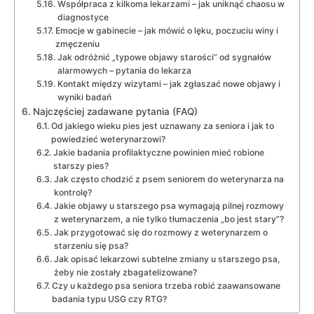
Współpraca z kilkoma lekarzami – jak uniknąć chaosu w
diagnostyce
Emocje w gabinecie – jak mówić o lęku, poczuciu winy i
zmęczeniu
Jak odróżnić „typowe objawy starości” od sygnałów
alarmowych – pytania do lekarza
Kontakt między wizytami – jak zgłaszać nowe objawy i
wyniki badań
Najczęściej zadawane pytania (FAQ)
Od jakiego wieku pies jest uznawany za seniora i jak to
powiedzieć weterynarzowi?
Jakie badania profilaktyczne powinien mieć robione
starszy pies?
Jak często chodzić z psem seniorem do weterynarza na
kontrolę?
Jakie objawy u starszego psa wymagają pilnej rozmowy
z weterynarzem, a nie tylko tłumaczenia „bo jest stary”?
Jak przygotować się do rozmowy z weterynarzem o
starzeniu się psa?
Jak opisać lekarzowi subtelne zmiany u starszego psa,
żeby nie zostały zbagatelizowane?
Czy u każdego psa seniora trzeba robić zaawansowane
badania typu USG czy RTG?