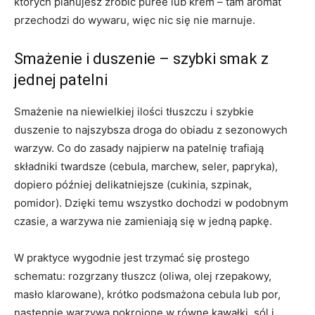
których planujesz zrobić purée lub krem – tam aromat
przechodzi do wywaru, więc nic się nie marnuje.
Smażenie i duszenie – szybki smak z
jednej patelni
Smażenie na niewielkiej ilości tłuszczu i szybkie
duszenie to najszybsza droga do obiadu z sezonowych
warzyw. Co do zasady najpierw na patelnię trafiają
składniki twardsze (cebula, marchew, seler, papryka),
dopiero później delikatniejsze (cukinia, szpinak,
pomidor). Dzięki temu wszystko dochodzi w podobnym
czasie, a warzywa nie zamieniają się w jedną papkę.
W praktyce wygodnie jest trzymać się prostego
schematu: rozgrzany tłuszcz (oliwa, olej rzepakowy,
masło klarowane), krótko podsmażona cebula lub por,
następnie warzywa pokrojone w równe kawałki, sól i