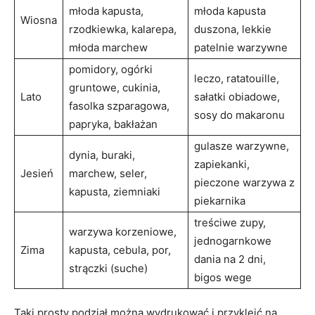
młoda kapusta,
młoda kapusta
Wiosna
rzodkiewka, kalarepa,
duszona, lekkie
młoda marchew
patelnie warzywne
pomidory, ogórki
leczo, ratatouille,
gruntowe, cukinia,
Lato
sałatki obiadowe,
fasolka szparagowa,
sosy do makaronu
papryka, bakłażan
gulasze warzywne,
dynia, buraki,
zapiekanki,
Jesień
marchew, seler,
pieczone warzywa z
kapusta, ziemniaki
piekarnika
treściwe zupy,
warzywa korzeniowe,
jednogarnkowe
Zima
kapusta, cebula, por,
dania na 2 dni,
strączki (suche)
bigos wege
Taki prosty podział można wydrukować i przykleić na