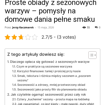
Proste obiady z sezonowych
warzyw – pomysły na
domowe dania pełne smaku
Przez
Jerzy Kaczmarek
-
15 maja, 2026
55
0
2.7/5 - (3 votes)
Z tego artykuły dowiesz się:
Dlaczego opłaca się gotować z sezonowych warzyw
Czym w praktyce są sezonowe warzywa
Korzyści finansowe: taniej i prościej przy kasie
Smak, tekstura i różnica między sezonem a „pozorem
sezonu”
Sezonowość a zdrowy, mniej przetworzony obiad
Sezonowość jako prosty filtr do planowania obiadu
Jak czytelnie ogarnąć sezonowość przez cały rok
Cztery „kuchenne” sezony – prosta mapa na lodówkę
Jak zapamiętać, co jest kiedy – małe nawyki, duży efekt