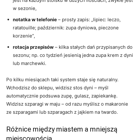
jest na każdym stoisku w dużych ilościach, zwykle jest
w sezonie,
notatka w telefonie
– prosty zapis: „lipiec: leczo,
ratatouille; październik: zupa dyniowa, pieczone
korzenie”,
rotacja przepisów
– kilka stałych dań przypisanych do
sezonu; np. co tydzień jesienią jedna zupa krem z dyni
lub marchewki.
Po kilku miesiącach taki system staje się naturalny.
Wchodzisz do sklepu, widzisz stos dyni – myśl
automatycznie podsuwa zupę, gulasz, zapiekankę.
Widzisz szparagi w maju – od razu myślisz o makaronie
ze szparagami lub szparagach z jajkiem na twardo.
Różnice między miastem a mniejszą
miejscowością