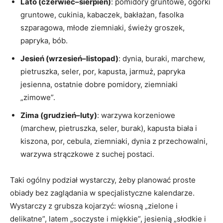
Lato (czerwiec–sierpień)
: pomidory gruntowe, ogórki
gruntowe, cukinia, kabaczek, bakłażan, fasolka
szparagowa, młode ziemniaki, świeży groszek,
papryka, bób.
Jesień (wrzesień–listopad)
: dynia, buraki, marchew,
pietruszka, seler, por, kapusta, jarmuż, papryka
jesienna, ostatnie dobre pomidory, ziemniaki
„zimowe”.
Zima (grudzień–luty)
: warzywa korzeniowe
(marchew, pietruszka, seler, burak), kapusta biała i
kiszona, por, cebula, ziemniaki, dynia z przechowalni,
warzywa strączkowe z suchej postaci.
Taki ogólny podział wystarczy, żeby planować proste
obiady bez zaglądania w specjalistyczne kalendarze.
Wystarczy z grubsza kojarzyć: wiosną „zielone i
delikatne”, latem „soczyste i miękkie”, jesienią „słodkie i